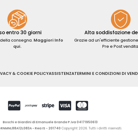
so entro 30 giorni
Alta soddisfazione del
della consegna.
Maggiori Info
Grazie ad un'efficiente gestione
qui.
Pre e Post vendita
IVACY & COOKIE POLICY
ASSISTENZA
TERMINI E CONDIZIONI DI VEND
Boschi e Giardini di Emanuele Grande P.iva 04171950613
 GRNMNL88A12L083A - Rea IS - 201740
Copyright 2026. Tutti i diritti riservati.