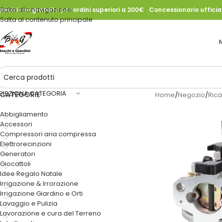
Salta alla navigazione
pedizione gratuita per ordini superiori a 200€
Concessionario uffici
Salta al contenuto principale
ELEZIONA CATEGORIA
CATEGORIE
Home
/
Negozio
/
Ric
Abbigliamento
Accessori
Compressori aria compressa
Elettrorecinzioni
Generatori
Giocattoli
Idee Regalo Natale
Irrigazione & Irrorazione
Irrigazione Giardino e Orti
Lavaggio e Pulizia
Lavorazione e cura del Terreno