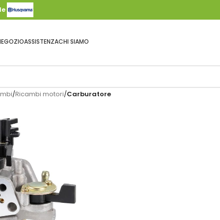
ale
NEGOZIO
ASSISTENZA
CHI SIAMO
ambi
/
Ricambi motori
/
Carburatore