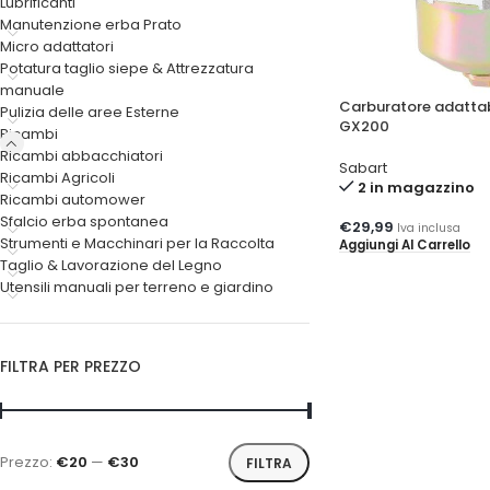
Lubrificanti
Manutenzione erba Prato
Micro adattatori
Potatura taglio siepe & Attrezzatura
manuale
Carburatore adatta
Pulizia delle aree Esterne
GX200
Ricambi
Ricambi abbacchiatori
Sabart
Ricambi Agricoli
2 in magazzino
Ricambi automower
Sfalcio erba spontanea
€
29,99
Iva inclusa
Strumenti e Macchinari per la Raccolta
Aggiungi Al Carrello
Taglio & Lavorazione del Legno
Utensili manuali per terreno e giardino
FILTRA PER PREZZO
Prezzo:
€20
—
€30
FILTRA