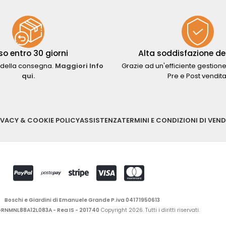
so entro 30 giorni
Alta soddisfazione del
della consegna.
Maggiori Info
Grazie ad un'efficiente gestione
qui.
Pre e Post vendita
IVACY & COOKIE POLICY
ASSISTENZA
TERMINI E CONDIZIONI DI VEND
Boschi e Giardini di Emanuele Grande P.iva 04171950613
 GRNMNL88A12L083A - Rea IS - 201740
Copyright 2026. Tutti i diritti riservati.