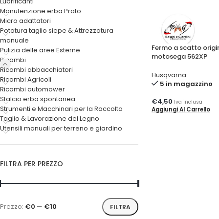
Lubrificanti
Manutenzione erba Prato
Micro adattatori
Potatura taglio siepe & Attrezzatura
manuale
Fermo a scatto origi
Pulizia delle aree Esterne
motosega 562XP
Ricambi
Ricambi abbacchiatori
Husqvarna
Ricambi Agricoli
5 in magazzino
Ricambi automower
Sfalcio erba spontanea
€
4,50
Iva inclusa
Strumenti e Macchinari per la Raccolta
Aggiungi Al Carrello
Taglio & Lavorazione del Legno
Utensili manuali per terreno e giardino
FILTRA PER PREZZO
Prezzo:
€0
—
€10
FILTRA