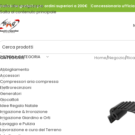
Salta alla navigazione
pedizione gratuita per ordini superiori a 200€
Concessionario uffici
Salta al contenuto principale
ELEZIONA CATEGORIA
CATEGORIE
Home
/
Negozio
/
Ric
Abbigliamento
Accessori
Compressori aria compressa
Elettrorecinzioni
Generatori
Giocattoli
Idee Regalo Natale
Irrigazione & Irrorazione
Irrigazione Giardino e Orti
Lavaggio e Pulizia
Lavorazione e cura del Terreno