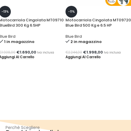
-13%
-11%
Motocarriola Cingolata MT09710
Motocarriola Cingolata MT09720
BlueBird 300 Kg 6.5HP
Blue Bird 500 Kg e 6.5 HP
Blue Bird
Blue Bird
1 in magazzino
2 in magazzino
€
1.690,00
€
1.998,00
€
1.938,00
€
2.244,00
Iva inclusa
Iva inclusa
Aggiungi Al Carrello
Aggiungi Al Carrello
Perchè Scegliere