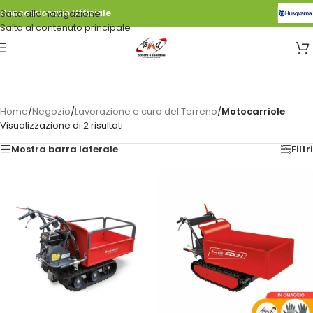
Salta alla navigazione
Concessionario Ufficiale
Salta al contenuto principale
Home
/
Negozio
/
Lavorazione e cura del Terreno
/
Motocarriole
Visualizzazione di 2 risultati
Mostra barra laterale
Filtri