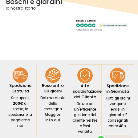
Boschi e giardini
la nostra storia
Boschi e Gardini
Cosa dicono i nostri clienti
4.88 valutazione
(203 recensioni)
Spedizione
Reso entro
Alta
Spedizione
Gratuita
30 giorni
soddisfazione
in Giornata
del Cliente
Se superi i
Dal momento
Tutti gli ordini
200€
di
della
Grazie ad
vengono
spesa, la
consegna.
un'efficiente
evasi in
spedizione la
Maggiori
gestione del
giornata. E
paghiamo
Info qui.
cliente nel Pre
consegnati
noi.
e Post
entro 48h.
vendita.