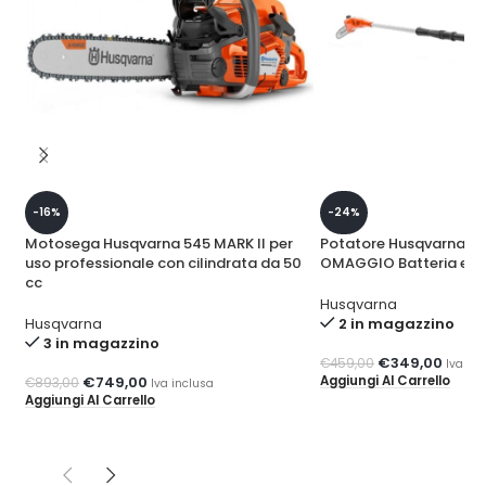
-16%
-24%
Motosega Husqvarna 545 MARK II per
Potatore Husqvarna 12
uso professionale con cilindrata da 50
OMAGGIO Batteria e Ca
cc
Husqvarna
Husqvarna
2 in magazzino
3 in magazzino
€
349,00
€
459,00
Iva inc
Aggiungi Al Carrello
€
749,00
€
893,00
Iva inclusa
Aggiungi Al Carrello