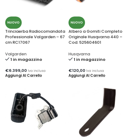
NUOVO
NUOVO
Trinciaerba Radiocomandata
Albero a Gomiti Completo
Professionale Valgarden – 67
Originale Husqvarna 440 –
cm RC17067
Cod. 525604601
Valgarden
Husqvarna
1 in magazzino
1 in magazzino
€
6.399,00
€
120,00
Iva inclusa
Iva inclusa
Aggiungi Al Carrello
Aggiungi Al Carrello