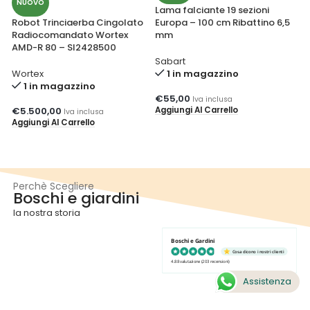
NUOVO
Lama falciante 19 sezioni
Robot Trinciaerba Cingolato
Europa – 100 cm Ribattino 6,5
Radiocomandato Wortex
mm
AMD-R 80 – SI2428500
Sabart
Wortex
1 in magazzino
1 in magazzino
€
55,00
Iva inclusa
Aggiungi Al Carrello
€
5.500,00
Iva inclusa
Aggiungi Al Carrello
Perchè Scegliere
Boschi e giardini
la nostra storia
Boschi e Gardini
Cosa dicono i nostri clienti
4.88 valutazione
(203 recensioni)
Assistenza