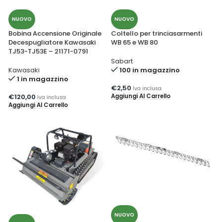
NUOVO
NUOVO
Bobina Accensione Originale
Coltello per trinciasarmenti
Decespugliatore Kawasaki
WB 65 e WB 80
TJ53-TJ53E – 21171-0791
Sabart
Kawasaki
100 in magazzino
1 in magazzino
€
2,50
Iva inclusa
Aggiungi Al Carrello
€
120,00
Iva inclusa
Aggiungi Al Carrello
NUOVO