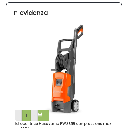
In evidenza
-
+
Idropulitrice Husqvarna PW235R con pressione max
-
-32