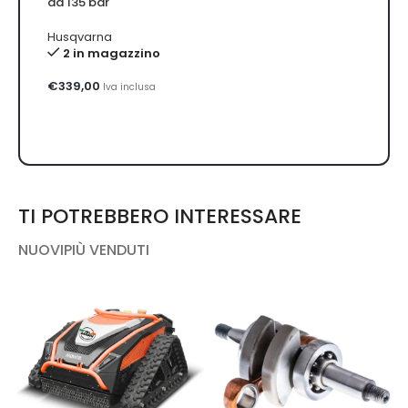
da 135 bar
Moto
Husqvarna
mano
2 in magazzino
Blue 
€
339,00
Iva inclusa
3
€
291
TI POTREBBERO INTERESSARE
NUOVI
PIÙ VENDUTI