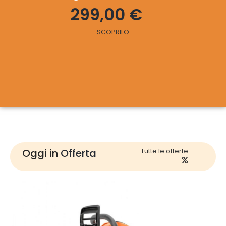
249,00 €
PCS 22-10
Bird
299,00 €
SCOPRILO
428,00 €
159,00 €
SCOPRILO
SCOPRILO
SCOPRILO
Oggi in
Offerta
Tutte le offerte