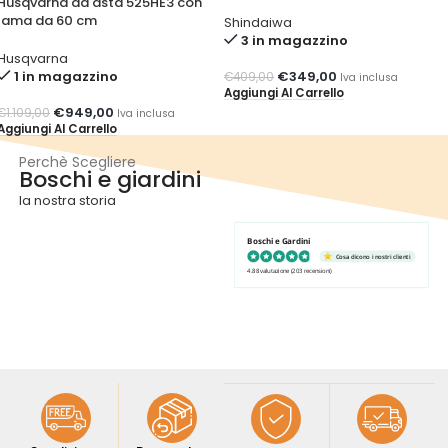
Husqvarna ad asta 525HE3 con
lama da 60 cm
Shindaiwa
3 in magazzino
Husqvarna
1 in magazzino
€
349,00
€
409,00
Iva inclusa
Aggiungi Al Carrello
€
949,00
€
1.109,00
Iva inclusa
Aggiungi Al Carrello
Perchè Scegliere
Boschi e giardini
la nostra storia
Boschi e Gardini
Cosa dicono i nostri clienti
4.88 valutazione
(203 recensioni)