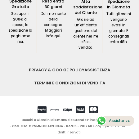
Spedizione
Reso entro
Alta
Spedizione
Gratuita
30 giorni
soddisfazione
in Giornata
del Cliente
Se superi i
Dal momento
Tutti gli ordini
200€
di
della
Grazie ad
vengono
spesa, la
consegna.
un'efficiente
evasi in
spedizione la
Maggiori
gestione del
giornata. E
paghiamo
Info qui.
cliente nel Pre
consegnati
noi.
e Post
entro 48h.
vendita.
PRIVACY & COOKIE POLICY
ASSISTENZA
TERMINI E CONDIZIONI DI VENDITA
Boschi e Giardini di Emanuele Grande P.iva 04171950613
Assistenza
- Cod. Fisc. GRNMNL88A12L083A - Rea IS - 201740
Copyright 2026. Tutti i
diritti riservati.