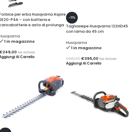
Forbice per erba Husqvarna Aspire
-11%
SE20-P4A – con batteria e
caricabatterie e asta di prolunga
Tagliasiepe Husqvarna 122HD45
con lama da 45 cm
Husqvarna
1 in magazzino
Husqvarna
1 in magazzino
€
249,00
Iva inclusa
Aggiungi Al Carrello
€
395,00
€
442,00
Iva inclusa
Aggiungi Al Carrello