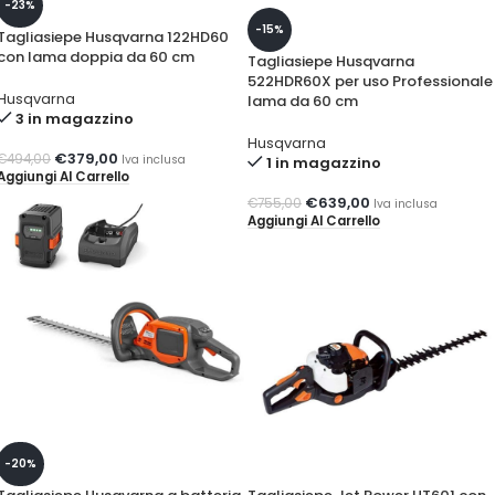
-23%
-15%
Tagliasiepe Husqvarna 122HD60
con lama doppia da 60 cm
Tagliasiepe Husqvarna
522HDR60X per uso Professionale
Husqvarna
lama da 60 cm
3 in magazzino
Husqvarna
€
379,00
€
494,00
Iva inclusa
1 in magazzino
Aggiungi Al Carrello
€
639,00
€
755,00
Iva inclusa
Aggiungi Al Carrello
-20%