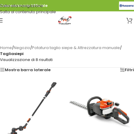
Salta alla navigazione
Concessionario Ufficiale
Salta al contenuto principale
Home
/
Negozio
/
Potatura taglio siepe & Attrezzatura manuale
/
Tagliasiepi
Visualizzazione di 8 risultati
Mostra barra laterale
Filtri