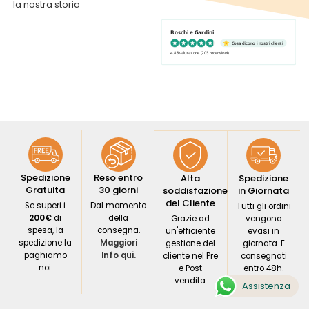
la nostra storia
Boschi e Gardini
Cosa dicono i nostri clienti
4.88 valutazione
(203 recensioni)
Spedizione
Reso entro
Alta
Spedizione
Gratuita
30 giorni
soddisfazione
in Giornata
del Cliente
Se superi i
Dal momento
Tutti gli ordini
200€
di
della
Grazie ad
vengono
spesa, la
consegna.
un'efficiente
evasi in
spedizione la
Maggiori
gestione del
giornata. E
paghiamo
Info qui.
cliente nel Pre
consegnati
noi.
e Post
entro 48h.
vendita.
Assistenza