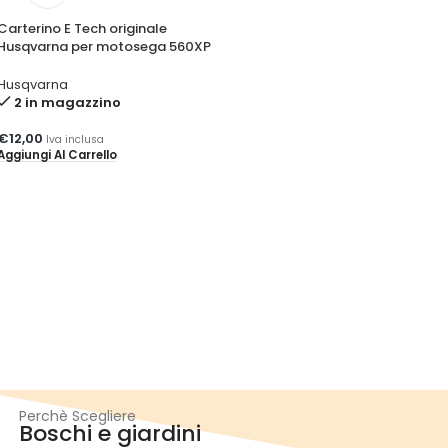
Carterino E Tech originale
Husqvarna per motosega 560XP
Husqvarna
2 in magazzino
€
12,00
Iva inclusa
Aggiungi Al Carrello
Perchè Scegliere
Boschi e giardini