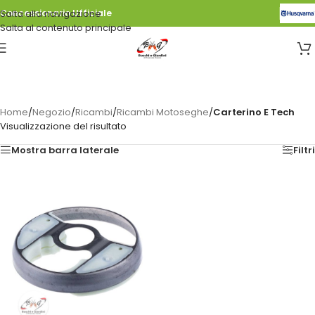
Salta alla navigazione
Concessionario Ufficiale
Salta al contenuto principale
Home
/
Negozio
/
Ricambi
/
Ricambi Motoseghe
/
Carterino E Tech
Visualizzazione del risultato
Mostra barra laterale
Filtri