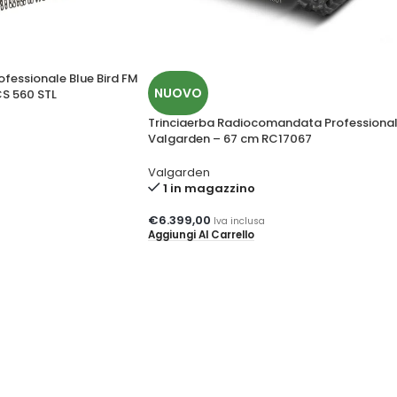
ofessionale Blue Bird FM
NUOVO
S 560 STL
Trinciaerba Radiocomandata Professiona
Valgarden – 67 cm RC17067
Valgarden
1 in magazzino
€
6.399,00
Iva inclusa
Aggiungi Al Carrello