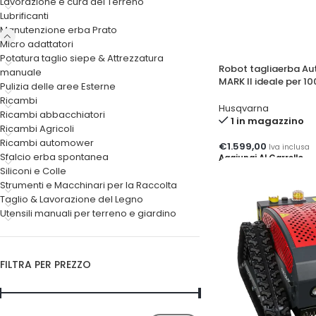
Lavorazione e cura del Terreno
Lubrificanti
Manutenzione erba Prato
Micro adattatori
Potatura taglio siepe & Attrezzatura
Robot tagliaerba A
manuale
MARK II ideale per 1
Pulizia delle aree Esterne
Ricambi
Husqvarna
Ricambi abbacchiatori
1 in magazzino
Ricambi Agricoli
Ricambi automower
€
1.599,00
Iva inclusa
Sfalcio erba spontanea
Aggiungi Al Carrello
Siliconi e Colle
Strumenti e Macchinari per la Raccolta
Taglio & Lavorazione del Legno
Utensili manuali per terreno e giardino
FILTRA PER PREZZO