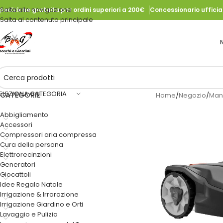
Salta alla navigazione
pedizione gratuita per ordini superiori a 200€
Concessionario uffici
Salta al contenuto principale
ELEZIONA CATEGORIA
CATEGORIE
Home
/
Negozio
/
Man
Abbigliamento
Accessori
Compressori aria compressa
Cura della persona
Elettrorecinzioni
Generatori
Giocattoli
Idee Regalo Natale
Irrigazione & Irrorazione
Irrigazione Giardino e Orti
Lavaggio e Pulizia