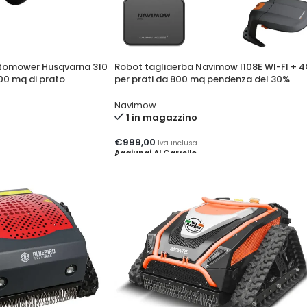
utomower Husqvarna 310
Robot tagliaerba Navimow I108E WI-FI + 
000 mq di prato
per prati da 800 mq pendenza del 30%
Navimow
1 in magazzino
€
999,00
Iva inclusa
Aggiungi Al Carrello