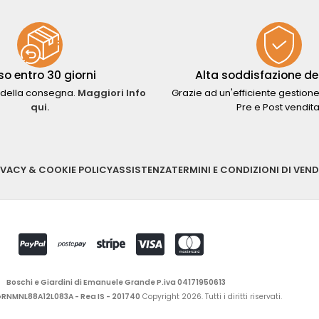
so entro 30 giorni
Alta soddisfazione del
della consegna.
Maggiori Info
Grazie ad un'efficiente gestione
qui.
Pre e Post vendita
IVACY & COOKIE POLICY
ASSISTENZA
TERMINI E CONDIZIONI DI VEND
Boschi e Giardini di Emanuele Grande P.iva 04171950613
 GRNMNL88A12L083A - Rea IS - 201740
Copyright 2026. Tutti i diritti riservati.