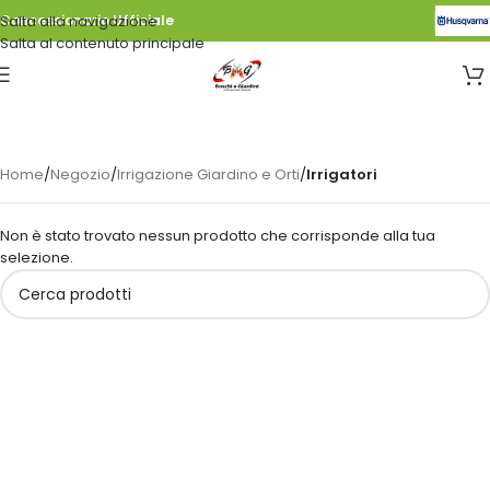
Salta alla navigazione
Concessionario Ufficiale
Salta al contenuto principale
Home
/
Negozio
/
Irrigazione Giardino e Orti
/
Irrigatori
Non è stato trovato nessun prodotto che corrisponde alla tua
selezione.