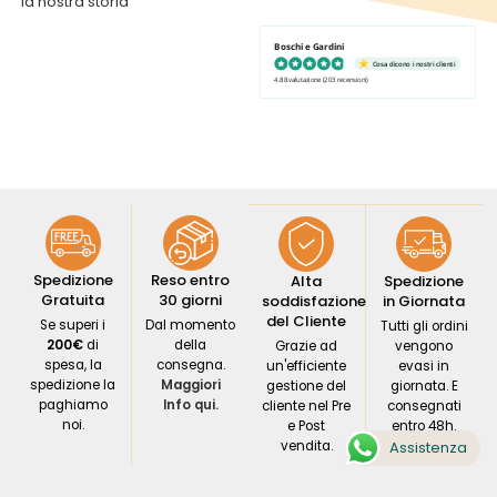
la nostra storia
Boschi e Gardini
Cosa dicono i nostri clienti
4.88 valutazione
(203 recensioni)
Spedizione
Reso entro
Alta
Spedizione
Gratuita
30 giorni
soddisfazione
in Giornata
del Cliente
Se superi i
Dal momento
Tutti gli ordini
200€
di
della
Grazie ad
vengono
spesa, la
consegna.
un'efficiente
evasi in
spedizione la
Maggiori
gestione del
giornata. E
paghiamo
Info qui.
cliente nel Pre
consegnati
noi.
e Post
entro 48h.
vendita.
Assistenza