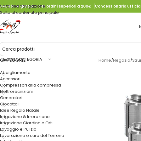
Salta alla navigazione
pedizione gratuita per ordini superiori a 200€
Concessionario uffici
Salta al contenuto principale
ELEZIONA CATEGORIA
CATEGORIE
Home
/
Negozio
/
Stru
Abbigliamento
Accessori
Compressori aria compressa
Elettrorecinzioni
Generatori
Giocattoli
Idee Regalo Natale
Irrigazione & Irrorazione
Irrigazione Giardino e Orti
Lavaggio e Pulizia
Lavorazione e cura del Terreno