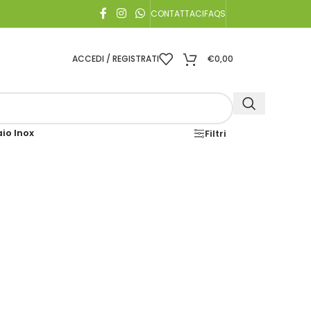
CONTATTACI
FAQS
ACCEDI / REGISTRATI
€
0,00
io Inox
Filtri