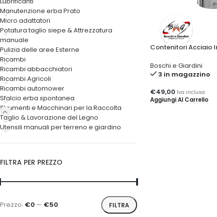
Lubrificanti
Manutenzione erba Prato
Micro adattatori
Potatura taglio siepe & Attrezzatura
manuale
Contenitori Acciaio In
Pulizia delle aree Esterne
Ricambi
Boschi e Giardini
Ricambi abbacchiatori
3 in magazzino
Ricambi Agricoli
Ricambi automower
€
49,00
Iva inclusa
Sfalcio erba spontanea
Aggiungi Al Carrello
Strumenti e Macchinari per la Raccolta
Taglio & Lavorazione del Legno
Utensili manuali per terreno e giardino
FILTRA PER PREZZO
Prezzo:
€0
—
€50
FILTRA