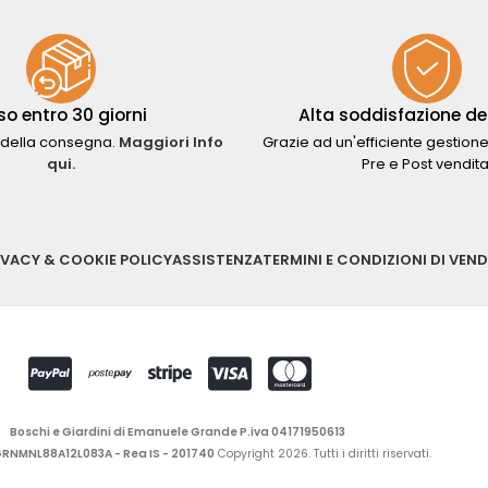
so entro 30 giorni
Alta soddisfazione del
della consegna.
Maggiori Info
Grazie ad un'efficiente gestione
qui.
Pre e Post vendita
IVACY & COOKIE POLICY
ASSISTENZA
TERMINI E CONDIZIONI DI VEND
Boschi e Giardini di Emanuele Grande P.iva 04171950613
 GRNMNL88A12L083A - Rea IS - 201740
Copyright 2026. Tutti i diritti riservati.