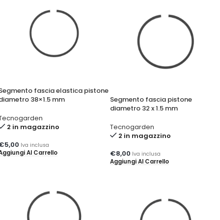
Segmento fascia elastica pistone
diametro 38×1.5 mm
Segmento fascia pistone
diametro 32 x 1.5 mm
Tecnogarden
2 in magazzino
Tecnogarden
2 in magazzino
€
5,00
Iva inclusa
Aggiungi Al Carrello
€
8,00
Iva inclusa
Aggiungi Al Carrello