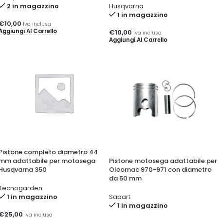
2 in magazzino
Husqvarna
1 in magazzino
€
10,00
Iva inclusa
Aggiungi Al Carrello
€
10,00
Iva inclusa
Aggiungi Al Carrello
Pistone completo diametro 44
mm adattabile per motosega
Pistone motosega adattabile per
Husqvarna 350
Oleomac 970-971 con diametro
da 50 mm
Tecnogarden
1 in magazzino
Sabart
1 in magazzino
€
25,00
Iva inclusa