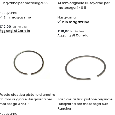
Husqvarna per motosega 55
41 mm originale Husqvarna per
motosega 440 II
Husqvarna
2 in magazzino
Husqvarna
2 in magazzino
€
12,00
Iva inclusa
Aggiungi Al Carrello
€
10,00
Iva inclusa
Aggiungi Al Carrello
Fascia elastica pistone diametro
50 mm originale Husqvarna per
Fascia elastica pistone originale
motosega 372XP
Husqvarna per motosega 445
Rancher
Husqvarna