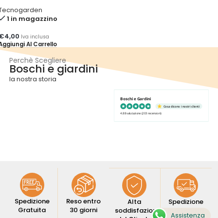
Tecnogarden
1 in magazzino
€
4,00
Iva inclusa
Aggiungi Al Carrello
Perchè Scegliere
Boschi e giardini
la nostra storia
Boschi e Gardini
Cosa dicono i nostri clienti
4.88 valutazione
(203 recensioni)
Spedizione
Reso entro
Alta
Spedizione
Gratuita
30 giorni
soddisfazione
in Giornata
Assistenza