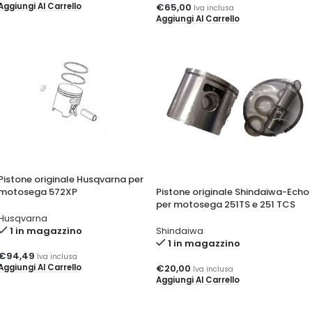
Aggiungi Al Carrello
€
65,00
Iva inclusa
Aggiungi Al Carrello
Pistone originale Husqvarna per
motosega 572XP
Pistone originale Shindaiwa-Echo
per motosega 251TS e 251 TCS
Husqvarna
1 in magazzino
Shindaiwa
1 in magazzino
€
94,49
Iva inclusa
Aggiungi Al Carrello
€
20,00
Iva inclusa
Aggiungi Al Carrello