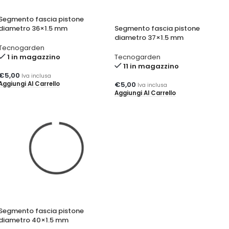
Segmento fascia pistone
diametro 36×1.5 mm
Segmento fascia pistone
diametro 37×1.5 mm
Tecnogarden
1 in magazzino
Tecnogarden
11 in magazzino
€
5,00
Iva inclusa
Aggiungi Al Carrello
€
5,00
Iva inclusa
Aggiungi Al Carrello
Segmento fascia pistone
diametro 40×1.5 mm