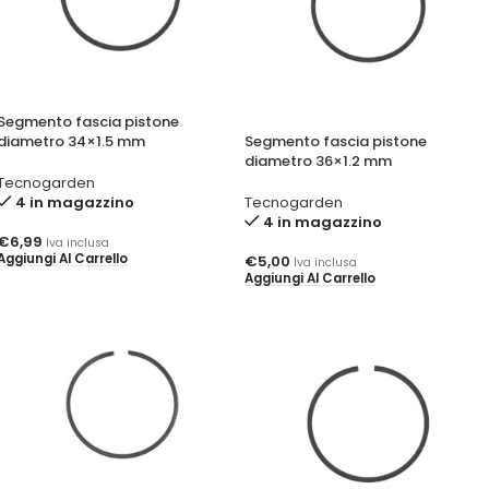
Segmento fascia pistone
diametro 34×1.5 mm
Segmento fascia pistone
diametro 36×1.2 mm
Tecnogarden
4 in magazzino
Tecnogarden
4 in magazzino
€
6,99
Iva inclusa
Aggiungi Al Carrello
€
5,00
Iva inclusa
Aggiungi Al Carrello