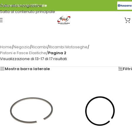
Salta alla navigazione
Concessionario Ufficiale
Salta al contenuto principale
Home
/
Negozio
/
Ricambi
/
Ricambi Motoseghe
/
Pistoni e Fasce Elastiche
/
Pagina 2
Visualizzazione di 13-17 di 17 risultati
Mostra barra laterale
Filtri