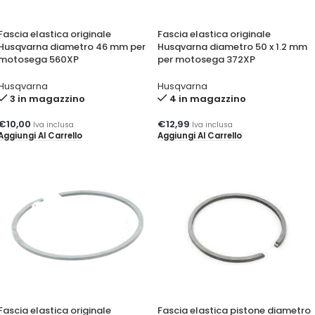
Fascia elastica originale
Fascia elastica originale
Husqvarna diametro 46 mm per
Husqvarna diametro 50 x 1.2 mm
motosega 560XP
per motosega 372XP
Husqvarna
Husqvarna
3 in magazzino
4 in magazzino
€
10,00
€
12,99
Iva inclusa
Iva inclusa
Aggiungi Al Carrello
Aggiungi Al Carrello
Fascia elastica originale
Fascia elastica pistone diametro