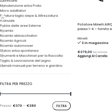
Lubrificanti
Manutenzione erba Prato
Micro adattatori
Potatura taglio siepe & Attrezzatura
manuale
Potatore Minelli AIR
Pulizia delle aree Esterne
passo 1-4 – fornito 
Ricambi
Ricambi abbacchiatori
Minelli
Ricambi Agricoli
3 in magazzino
Ricambi automower
Sfalcio erba spontanea
€
379,00
Iva inclusa
Strumenti e Macchinari per la Raccolta
Aggiungi Al Carrello
Taglio & Lavorazione del Legno
Utensili manuali per terreno e giardino
FILTRA PER PREZZO
Prezzo:
€370
—
€380
FILTRA