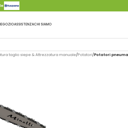
ale
NEGOZIO
ASSISTENZA
CHI SIAMO
tura taglio siepe & Attrezzatura manuale
/
Potatori
/
Potatori pneuma