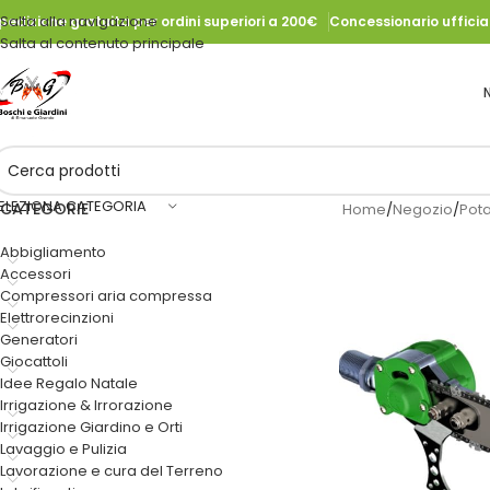
Salta alla navigazione
pedizione gratuita per ordini superiori a 200€
Concessionario uffici
Salta al contenuto principale
ELEZIONA CATEGORIA
CATEGORIE
Home
/
Negozio
/
Pota
Abbigliamento
Accessori
Compressori aria compressa
Elettrorecinzioni
Generatori
Giocattoli
Idee Regalo Natale
Irrigazione & Irrorazione
Irrigazione Giardino e Orti
Lavaggio e Pulizia
Lavorazione e cura del Terreno