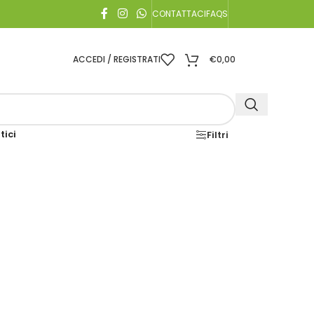
CONTATTACI
FAQS
ACCEDI / REGISTRATI
€
0,00
tici
Filtri