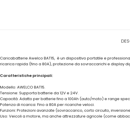
DES
Caricabatterie Awelco BAT15, è un dispositivo portatile e professiona
ricarica rapida (fino a 80A), protezione da sovraccarichi e display d
Caratteristiche principali:
Modello: AWELCO BAT15.
Tensione: Supporta batterie da 12V e 24V.
Capacità: Adatto per batterie fino a 100Ah (auto/moto) e range speci
Potenza di ricarica: Fino a 80A per ricariche veloci.
Funzioni: Protezioni avanzate (sovraccarico, corto circuito, inversione 
Uso: Veicoli a motore, ma anche attrezzature agricole (come abbacc