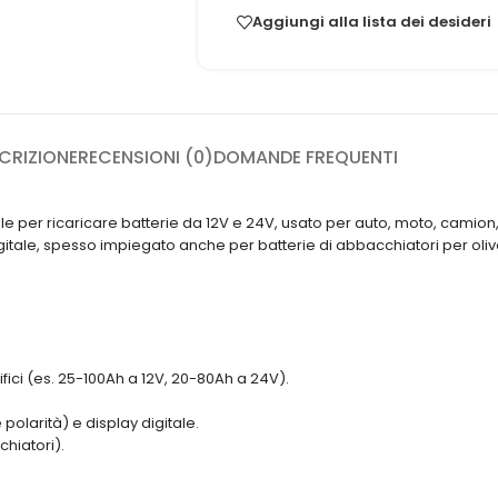
Aggiungi alla lista dei desideri
CRIZIONE
RECENSIONI (0)
DOMANDE FREQUENTI
le per ricaricare batterie da 12V e 24V, usato per auto, moto, camion,
igitale, spesso impiegato anche per batterie di abbacchiatori per oliv
fici (es. 25-100Ah a 12V, 20-80Ah a 24V).
polarità) e display digitale.
hiatori).