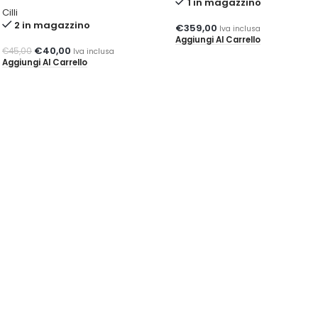
1 in magazzino
Cilli
2 in magazzino
€
359,00
Iva inclusa
Aggiungi Al Carrello
€
40,00
€
45,00
Iva inclusa
Aggiungi Al Carrello