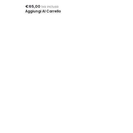
€
65,00
€
75,00
Iva inclusa
Iva inclusa
Aggiungi Al Carrello
Aggiungi Al Carrell