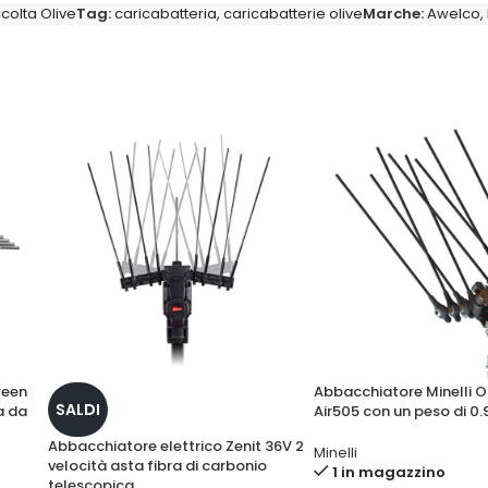
colta Olive
Tag:
caricabatteria
,
caricabatterie olive
Marche:
Awelco
,
reen
Abbacchiatore Minelli O
SALDI
a da
Air505 con un peso di 0
Abbacchiatore elettrico Zenit 36V 2
Minelli
velocità asta fibra di carbonio
1 in magazzino
telescopica