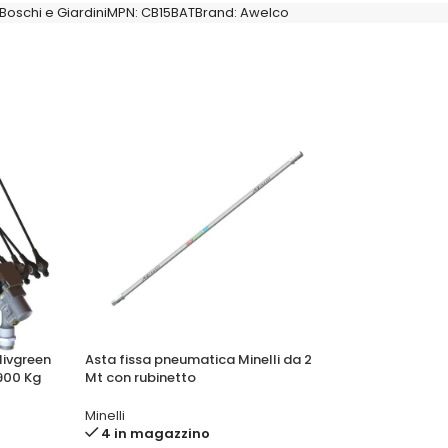
Boschi e Giardini
MPN:
CB15BAT
Brand:
Awelco
livgreen
Asta fissa pneumatica Minelli da 2
Asta fissa pneumat
.900 Kg
Mt con rubinetto
Mt con rubinetto
Minelli
Minelli
4 in magazzino
1 in magazzin