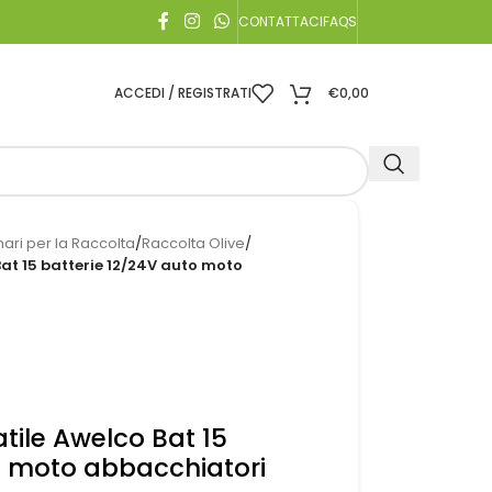
CONTATTACI
FAQS
ACCEDI / REGISTRATI
€
0,00
ari per la Raccolta
/
Raccolta Olive
/
Bat 15 batterie 12/24V auto moto
tile Awelco Bat 15
o moto abbacchiatori