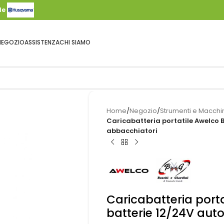
ale
NEGOZIO
ASSISTENZA
CHI SIAMO
Home
/
Negozio
/
Strumenti e Macchin
Caricabatteria portatile Awelco 
abbacchiatori
Caricabatteria porta
batterie 12/24V aut