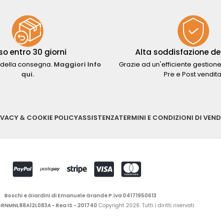
so entro 30 giorni
Alta soddisfazione del
della consegna.
Maggiori Info
Grazie ad un'efficiente gestione
qui.
Pre e Post vendita
IVACY & COOKIE POLICY
ASSISTENZA
TERMINI E CONDIZIONI DI VEND
Boschi e Giardini di Emanuele Grande P.iva 04171950613
 GRNMNL88A12L083A - Rea IS - 201740
Copyright 2026. Tutti i diritti riservati.